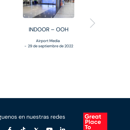
INDOOR – OOH
D
Airport Media
Airp
29 de septiembre de 2022
28 de sep
guenos en nuestras redes