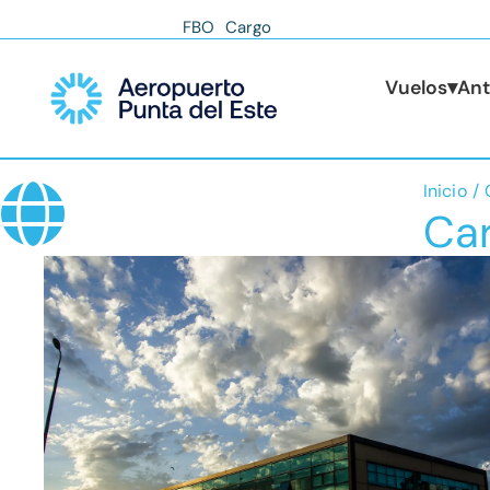
FBO
Cargo
Vuelos
▾
Ant
Estás a
Inicio
Ca