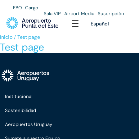
FBO
Cargo
Sala VIP
Airport Media
Suscripción
☰
Español
Abrir menú princ
Estás aquí:
Inicio
Test page
Test page
Institucional
Sostenibilidad
Aeropuertos Uruguay
Sumate a nuestro Equipo